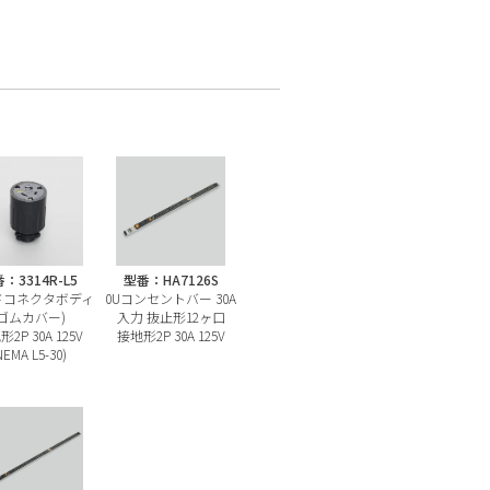
：3314R-L5
型番：HA7126S
ドコネクタボディ
0Uコンセントバー 30A
(ゴムカバー)
入力 抜止形12ヶ口
2P 30A 125V
接地形2P 30A 125V
NEMA L5-30)