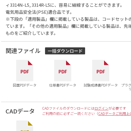
ィ3314N-L5, 3314R-L5に、容易に結線することができます。
電気用品安全法(PSE)適合品です。
※下段の「適用製品」欄に掲載している製品は、コードセット
ています。「その他の適用製品」欄に掲載している製品は、先
ものをご紹介しています。
関連ファイル
一括ダウンロード
図面PDFデータ
仕様書PDFデータ
試験成績書PDFデータ
プラ
CADファイルのダウンロードには
ログイン
が必要です
CADデータ
ご利用の前に必ずご一読ください（
CADデータご利用上