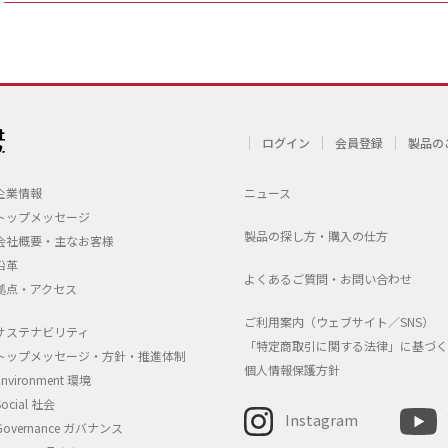
ログイン
会員登録
製品の
企業情報
ニュース
トップメッセージ
製品の探し方・購入の仕方
会社概要・主なお客様
沿革
よくあるご質問・お問い合わせ
拠点・アクセス
ご利用案内（ウェブサイト／SNS）
サステナビリティ
「特定商取引に関する法律」に基づく
トップメッセージ・方針・推進体制
個人情報保護方針
Environment 環境
Social 社会
Instagram
Governance ガバナンス