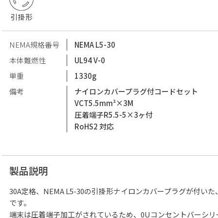
引掛形
NEMA規格番号
NEMA L5-30
本体難燃性
UL94 V-0
単重
1330g
備考
ナイロンカバープラグ付コードセット
VCT5.5mm²×3M
圧着端子R5.5-5×3ヶ付
RoHS2 対応
製品説明
30A定格、NEMA L5-30の引掛形ナイロンカバープラグが付い
です。
端末は圧着端子加工がされているため、0Uコンセントバーシリ