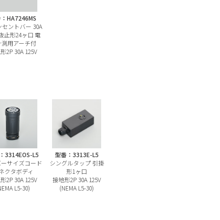
：HA7246MS
ンセントバー 30A
抜止形24ヶ口 電
計測用アーチ付
2P 30A 125V
3314EOS-L5
型番：3313E-L5
バーサイズコード
シングルタップ 引掛
ネクタボディ
形1ヶ口
2P 30A 125V
接地形2P 30A 125V
NEMA L5-30)
(NEMA L5-30)