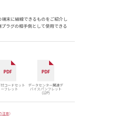
の端末に結線できるものをご紹介し
端プラグの相手側として使用できる
グ付コードセット
データセンター関連デ
リーフレット
バイスパンフレット
(12P)
の注意
）