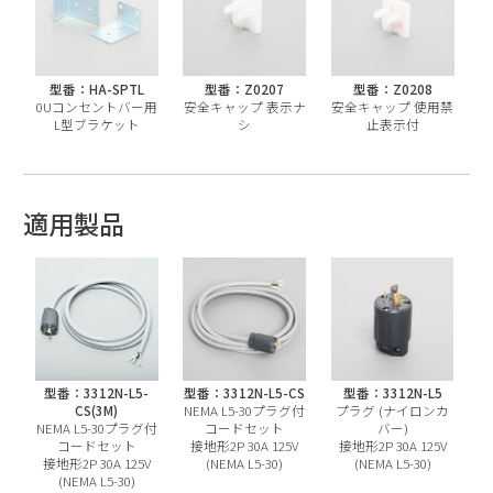
型番：HA-SPTL
型番：Z0207
型番：Z0208
0Uコンセントバー用
安全キャップ 表示ナ
安全キャップ 使用禁
L型ブラケット
シ
止表示付
適用製品
型番：3312N-L5-
型番：3312N-L5-CS
型番：3312N-L5
CS(3M)
NEMA L5-30プラグ付
プラグ (ナイロンカ
NEMA L5-30プラグ付
コードセット
バー)
コードセット
接地形2P 30A 125V
接地形2P 30A 125V
接地形2P 30A 125V
(NEMA L5-30)
(NEMA L5-30)
(NEMA L5-30)