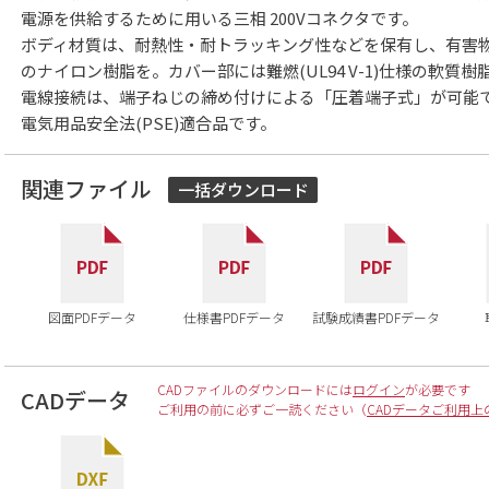
電源を供給するために用いる三相 200Vコネクタです。
ボディ材質は、耐熱性・耐トラッキング性などを保有し、有害物質を
のナイロン樹脂を。カバー部には難燃(UL94 V-1)仕様の軟質
電線接続は、端子ねじの締め付けによる「圧着端子式」が可能
電気用品安全法(PSE)適合品です。
関連ファイル
一括ダウンロード
図面PDFデータ
仕様書PDFデータ
試験成績書PDFデータ
CADファイルのダウンロードには
ログイン
が必要です
CADデータ
ご利用の前に必ずご一読ください（
CADデータご利用上