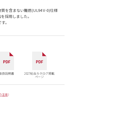
含まない難燃(UL94 V-0)仕様
樹脂を採用しました。
です。
取扱説明書
2027総合カタログ掲載
ページ
の注意
）