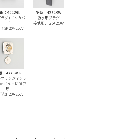
番：4222RL
型番：4222RW
プラグ (ゴムカバ
防水形プラグ
ー)
接地形3P 20A 250V
3P 20A 250V
：4225WJS
形フランジインレ
(耐じん・防噴流
形)
3P 20A 250V