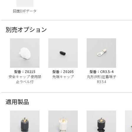
図面DXFデータ
別売オプション
型番：Z0215
型番：Z0205
型番：CR3.5-4
安全キャップ 使用禁
先端キャップ
丸形(R形)圧着端子
止ラベル付
R3.5.4
適用製品