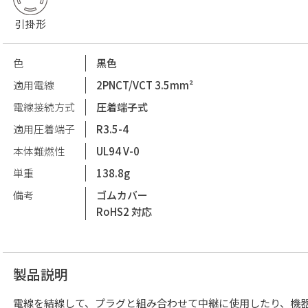
引掛形
色
黒色
適用電線
2PNCT/VCT 3.5mm²
電線接続方式
圧着端子式
適用圧着端子
R3.5-4
本体難燃性
UL94 V-0
単重
138.8g
備考
ゴムカバー
RoHS2 対応
製品説明
電線を結線して、プラグと組み合わせて中継に使用したり、機