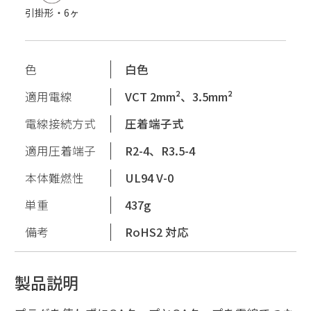
引掛形・6ヶ
色
白色
適用電線
VCT 2mm²、3.5mm²
電線接続方式
圧着端子式
適用圧着端子
R2-4、R3.5-4
本体難燃性
UL94 V-0
単重
437g
備考
RoHS2 対応
製品説明