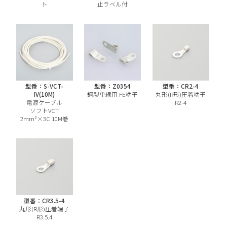
ト
止ラベル付
型番：S-VCT-
型番：Z0354
型番：CR2-4
IV(10M)
銅製単線用 FE端子
丸形(R形)圧着端子
電源ケーブル
R2-4
ソフトVCT
2mm²×3C 10M巻
型番：CR3.5-4
丸形(R形)圧着端子
R3.5.4