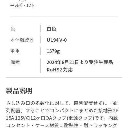
平刃形・12ヶ
色
白色
本体難燃性
UL94 V-0
単重
1579g
備考
2024年8月21日より受注生産品
RoHS2 対応
製品説明
さし込み口の多数化に対して、直列配置せずに「並
列配置」することでコンパクトにまとめた接地形2P
15A 125Vの12ヶ口OAタップ(電源タップ)です。内蔵
コンセント・ケース材質に耐熱性・耐トラッキング