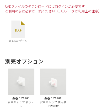
CADファイルのダウンロードには
ログイン
が必要です
ご利用の前に必ずご一読ください（
CADデータご利用上の注意
）
図面DXFデータ
別売オプション
型番：Z0207
型番：Z0208
安全キャップ 表示ナ
安全キャップ 使用禁
シ
止表示付