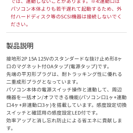
では、連動しないことがあります。※4:連動口は
パソコン本体よりも若干遅れて起動するため、外
付ハードディスク等のSCSI機器は接続しないでく
ださい。
製品説明
接地形2P 15A 125Vのスタンダードな抜け止め形8ヶ
口のマグネット付OAタップ(電源タップ)です。
先端の平刃形プラグは、耐トラッキング性に優れる
二重成形プラグとなっています。
パソコン本体の電源スイッチ操作と連動して、周辺
機器を一括オン/オフできる機能(パソコン口1ヶ+連動
口4ヶ+非連動口3ヶ)を搭載しています。感度設定切換
スイッチと確認用の感度設定LED付です。
効率アップと消し忘れ防止による省エネに貢献しま
す。