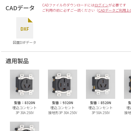
CADファイルのダウンロードには
ログイン
が必要です
CADデータ
ご利用の前に必ずご一読ください（
CADデータご利用上
図面DXFデータ
適用製品
型番：8320N
型番：9320N
型番：8520N
型
埋込コンセント
埋込コンセント
埋込コンセント
埋
3P 30A 250V
接地形3P 30A 250V
3P 50A 250V
接地形