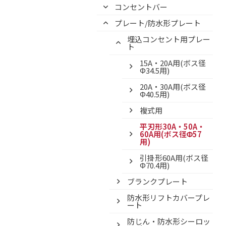
コンセントバー
プレート/防水形プレート
埋込コンセント用プレー
ト
15A・20A用(ボス径
Φ34.5用)
20A・30A用(ボス径
Φ40.5用)
複式用
平刃形30A・50A・
60A用(ボス径Φ57
用)
引掛形60A用(ボス径
Φ70.4用)
ブランクプレート
防水形リフトカバープレ
ート
防じん・防水形シーロッ