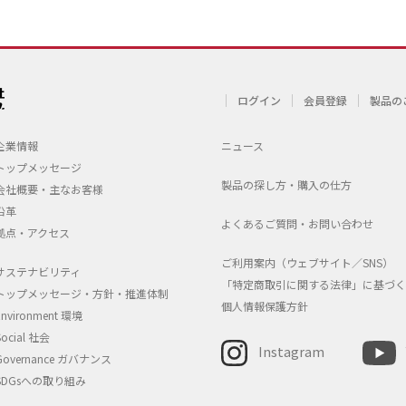
ログイン
会員登録
製品の
企業情報
ニュース
トップメッセージ
製品の探し方・購入の仕方
会社概要・主なお客様
沿革
よくあるご質問・お問い合わせ
拠点・アクセス
ご利用案内（ウェブサイト／SNS）
サステナビリティ
「特定商取引に関する法律」に基づく
トップメッセージ・方針・推進体制
個人情報保護方針
Environment 環境
Social 社会
Instagram
Governance ガバナンス
SDGsへの取り組み