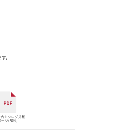
です。
。
7総合カタログ掲載
ページ(解説)