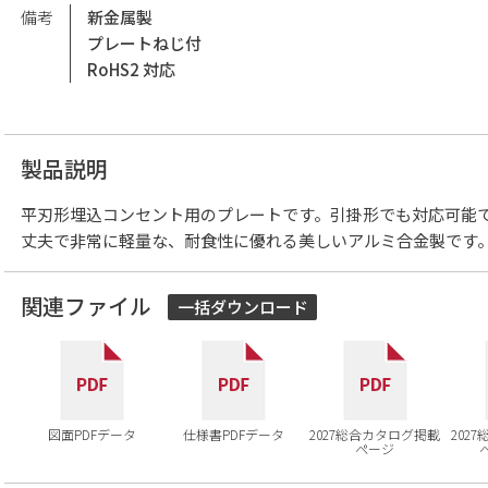
備考
新金属製
プレートねじ付
RoHS2 対応
製品説明
平刃形埋込コンセント用のプレートです。引掛形でも対応可能
丈夫で非常に軽量な、耐食性に優れる美しいアルミ合金製です
関連ファイル
一括ダウンロード
図面PDFデータ
仕様書PDFデータ
2027総合カタログ掲載
202
ページ