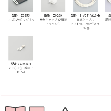
型番：Z0353
型番：Z0209
型番：S-VCT-IV(10M)
型
さし込み式 マグネッ
安全キャップ 使用禁
電源ケーブル
銅製
ト
止ラベル付
ソフトVCT 2mm²×3C
10M巻
型番：CR3.5-4
丸形(R形)圧着端子
R3.5.4