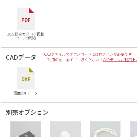
2027総合カタログ掲載
ページ(解説)
CADファイルのダウンロードには
ログイン
が必要です
CADデータ
ご利用の前に必ずご一読ください（
CADデータご利用上
図面DXFデータ
別売オプション