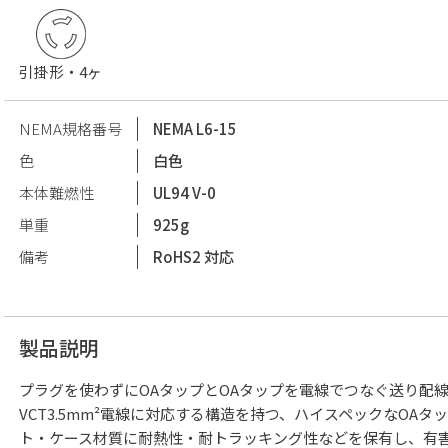
引掛形・4ヶ
NEMA規格番号
NEMA L6-15
色
白色
本体難燃性
UL94 V-0
単重
925g
備考
RoHS2 対応
製品説明
プラグを使わずにOAタップとOAタップを電線でつなぐ送り配
VCT3.5mm²電線に対応する構造を持つ、ハイスペックなOAタ
ト・ケース材質に耐熱性・耐トラッキング性などを保有し、有害物質