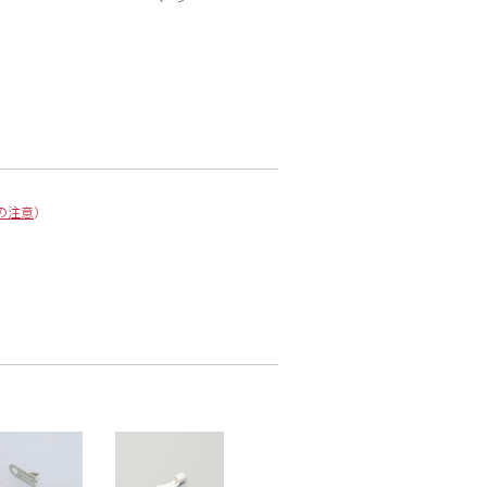
の注意
）