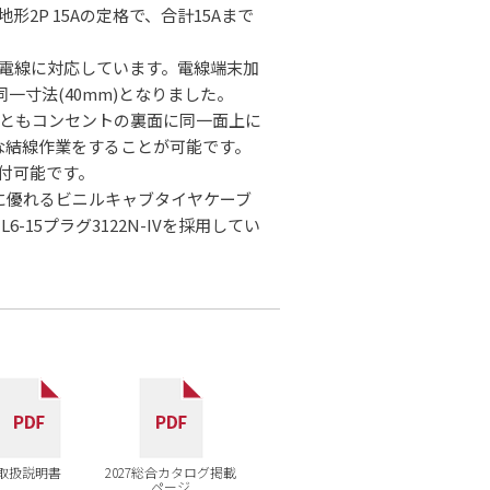
2P 15Aの定格で、合計15Aまで
等、各種電線に対応しています。電線端末加
一寸法(40mm)となりました。
所ともコンセントの裏面に同一面上に
な結線作業をすることが可能です。
取付可能です。
に優れるビニルキャブタイヤケーブ
-15プラグ3122N-IVを採用してい
取扱説明書
2027総合カタログ掲載
ページ