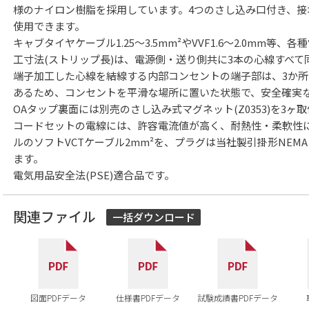
様のナイロン樹脂を採用しています。4つのさし込み口付き、接地形
使用できます。
キャブタイヤケーブル1.25〜3.5mm²やVVF1.6〜2.0mm
工寸法(ストリップ長)は、電源側・送り側共に3本の心線すべて同
端子加工した心線を結線する内部コンセントの端子部は、3か
あるため、コンセントを平滑な場所に置いた状態で、安全確実
OAタップ裏面には別売のさし込み式マグネット(Z0353)を3ヶ
コードセットの電線には、許容電流値が高く、耐熱性・柔軟性
ルのソフトVCTケーブル2mm²を、プラグは当社製引掛形NEMA L6
ます。
電気用品安全法(PSE)適合品です。
関連ファイル
一括ダウンロード
図面PDFデータ
仕様書PDFデータ
試験成績書PDFデータ