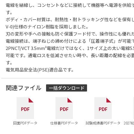
電線を結線し、コンセントなどに接続して機器等へ電源を供給する
す。
ボディ・カバー材質は、耐熱性・耐トラッキング性などを保有し、
V-0)仕様のナイロン樹脂を採用しました。
刃の変形や手への接触も防ぐ保護フード付で、操作性にも優れ
電線接続は、端子ねじの締め付けによる「圧着端子式」が可能
2PNCT/VCT 3.5mm²電線だけではなく、1サイズ上の太い電線
可能です。通電ロスを低減させたい時や、長い距離の配線を必
す。
電気用品安全法(PSE)適合品です。
関連ファイル
一括ダウンロード
図面PDFデータ
仕様書PDFデータ
試験成績書PDFデータ
202