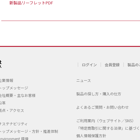
新製品リーフレットPDF
ログイン
会員登録
製品の
企業情報
ニュース
トップメッセージ
製品の探し方・購入の仕方
会社概要・主なお客様
沿革
よくあるご質問・お問い合わせ
拠点・アクセス
ご利用案内（ウェブサイト／SNS）
サステナビリティ
「特定商取引に関する法律」に基づく
トップメッセージ・方針・推進体制
個人情報保護方針
Environment 環境