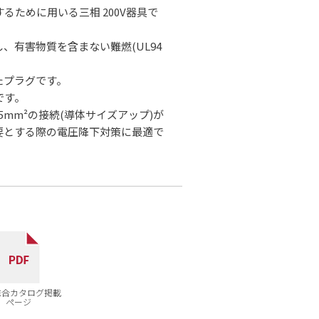
ために用いる三相 200V器具で
有害物質を含まない難燃(UL94
たプラグです。
です。
5.5mm²の接続(導体サイズアップ)が
要とする際の電圧降下対策に最適で
7総合カタログ掲載
ページ