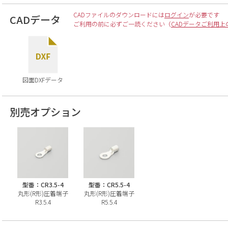
CADファイルのダウンロードには
ログイン
が必要です
CADデータ
ご利用の前に必ずご一読ください（
CADデータご利用上
図面DXFデータ
別売オプション
型番：CR3.5-4
型番：CR5.5-4
丸形(R形)圧着端子
丸形(R形)圧着端子
R3.5.4
R5.5.4