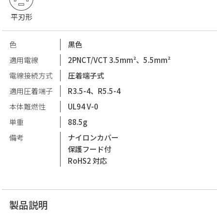
平刃形
色
黒色
適用電線
2PNCT/VCT 3.5mm²、5.5mm²
電線接続方式
圧着端子式
適用圧着端子
R3.5-4、R5.5-4
本体難燃性
UL94 V-0
単重
88.5g
備考
ナイロンカバー
保護フード付
RoHS2 対応
製品説明