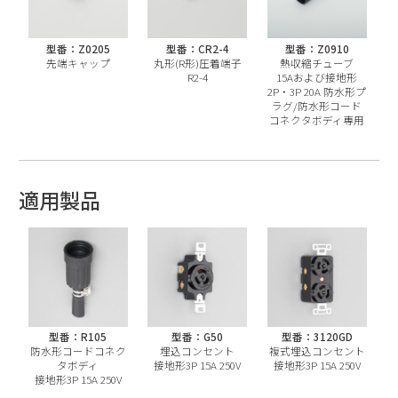
型番：Z0205
型番：CR2-4
型番：Z0910
先端キャップ
丸形(R形)圧着端子
熱収縮チューブ
R2-4
15Aおよび接地形
2P・3P 20A 防水形プ
ラグ/防水形コード
コネクタボディ専用
適用製品
型番：R105
型番：G50
型番：3120GD
防水形コードコネク
埋込コンセント
複式埋込コンセント
タボディ
接地形3P 15A 250V
接地形3P 15A 250V
接地形3P 15A 250V