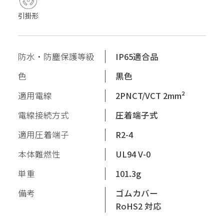
引掛形
防水・防塵保護等級
IP65適合品
色
黒色
適用電線
2PNCT/VCT 2mm²
電線接続方式
圧着端子式
適用圧着端子
R2-4
本体難燃性
UL94 V-0
単重
101.3g
備考
ゴムカバー
RoHS2 対応