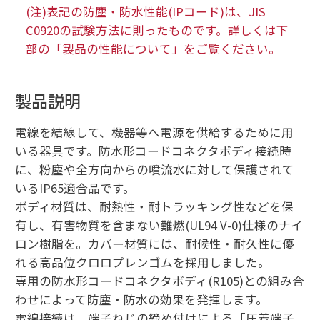
(注)表記の防塵・防水性能(IPコード)は、JIS
C0920の試験方法に則ったものです。詳しくは下
部の「製品の性能について」をご覧ください。
製品説明
電線を結線して、機器等へ電源を供給するために用
いる器具です。防水形コードコネクタボディ接続時
に、粉塵や全方向からの噴流水に対して保護されて
いるIP65適合品です。
ボディ材質は、耐熱性・耐トラッキング性などを保
有し、有害物質を含まない難燃(UL94 V-0)仕様のナイ
ロン樹脂を。カバー材質には、耐候性・耐久性に優
れる高品位クロロプレンゴムを採用しました。
専用の防水形コードコネクタボディ(R105)との組み合
わせによって防塵・防水の効果を発揮します。
電線接続は、端子ねじの締め付けによる「圧着端子