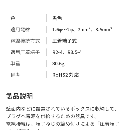
色
黒色
適用電線
1.6φ〜2φ、2mm²、3.5mm²
電線接続方式
圧着端子式
適用圧着端子
R2-4、R3.5-4
単重
80.6g
備考
RoHS2 対応
製品説明
壁面内などに設置されているボックスに収納して、
プラグへ電源を供給するための器具です。
電線接続は、端子ねじの締め付けによる「圧着端子