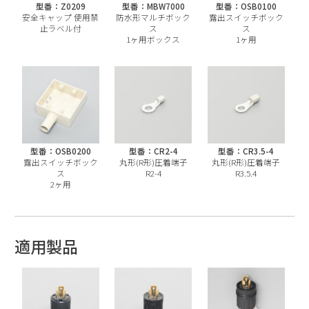
型番：Z0209
型番：MBW7000
型番：OSB0100
安全キャップ 使用禁
防水形マルチボック
露出スイッチボック
止ラベル付
ス
ス
1ヶ用ボックス
1ヶ用
型番：OSB0200
型番：CR2-4
型番：CR3.5-4
露出スイッチボック
丸形(R形)圧着端子
丸形(R形)圧着端子
ス
R2-4
R3.5.4
2ヶ用
適用製品