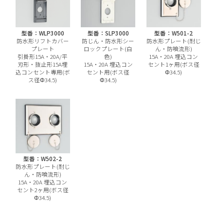
型番：WLP3000
型番：SLP3000
型番：W501-2
防水形リフトカバー
防じん・防水形シー
防水形プレート(耐じ
プレート
ロックプレート(白
ん・防噴流形)
引掛形15A・20A/平
色)
15A・20A 埋込コン
刃形・抜止形15A埋
15A・20A 埋込コン
セント1ヶ用(ボス径
込コンセント専用(ボ
セント用(ボス径
Φ34.5)
ス径Φ34.5)
Φ34.5)
型番：W502-2
防水形プレート(耐じ
ん・防噴流形)
15A・20A 埋込コン
セント2ヶ用(ボス径
Φ34.5)