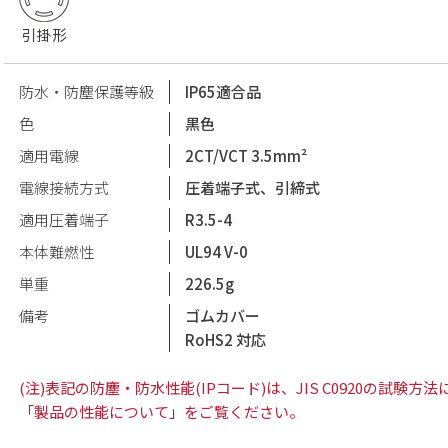
引掛形
防水・防塵保護等級
IP65適合品
色
黒色
適用電線
2CT/VCT 3.5mm²
電線接続方式
圧着端子式、引締式
適用圧着端子
R3.5-4
本体難燃性
UL94 V-0
単重
226.5g
備考
ゴムカバー
RoHS2 対応
(注)表記の防塵・防水性能(IPコード)は、JIS C0920の試
「製品の性能について」をご覧ください。