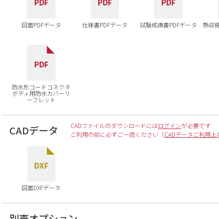
図面PDFデータ
仕様書PDFデータ
試験成績書PDFデータ
熱収
防水形コードコネクタ
ボディ用防水カバーリ
ーフレット
CADファイルのダウンロードには
ログイン
が必要です
CADデータ
ご利用の前に必ずご一読ください（
CADデータご利用上
図面DXFデータ
別売オプション