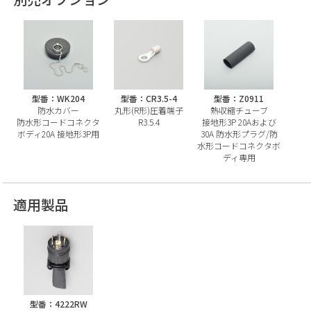
型番：WK204
型番：CR3.5-4
型番：Z0911
防水カバー
丸形(R形)圧着端子
熱収縮チューブ
防水形コードコネクタ
R3.5.4
接地形3P 20Aおよび
ボディ20A 接地形3P用
30A 防水形プラグ/防
水形コードコネクタボ
ディ専用
適用製品
型番：4222RW