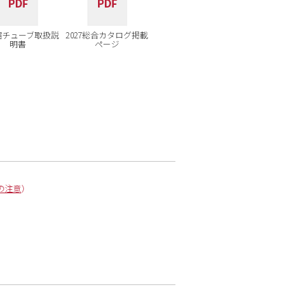
縮チューブ取扱説
2027総合カタログ掲載
明書
ページ
の注意
）