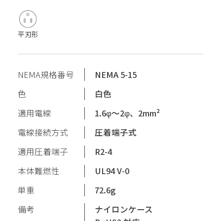
平刃形
NEMA規格番号
NEMA 5-15
色
白色
適用電線
1.6φ〜2φ、2mm²
電線接続方式
圧着端子式
適用圧着端子
R2-4
本体難燃性
UL94 V-0
単重
72.6g
備考
ナイロンケース