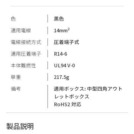
色
黒色
適用電線
14mm²
電線接続方式
圧着端子式
適用圧着端子
R14-6
本体難燃性
UL94 V-0
単重
217.5g
備考
適用ボックス: 中型四角アウト
レットボックス
RoHS2 対応
製品説明