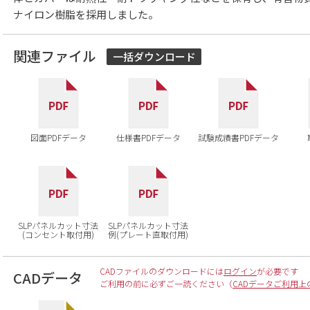
ナイロン樹脂を採用しました。
関連ファイル
一括ダウンロード
図面PDFデータ
仕様書PDFデータ
試験成績書PDFデータ
SLPパネルカット寸法
SLPパネルカット寸法
(コンセント取付用)
例(プレート直取付用)
CADファイルのダウンロードには
ログイン
が必要です
CADデータ
ご利用の前に必ずご一読ください（
CADデータご利用上