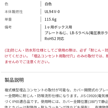
色
白色
本体難燃性
UL94 V-0
単重
115.6g
備考
1ヶ用ボックス用
プレートねじ、LB-Sラベル(電圧表示ラ
RoHS2 対応
(注)防じん・防水形仕様としてご使用の際は、必ず「耐じん・
けてください。「埋込コンセント用取付穴」のみの取付では、
ませんのでご注意ください。
製品説明
複式横型埋込コンセントの取付が可能な、カバー開閉式のプレ
ー全閉時に耐じん・防噴流形仕様になります。JIS C0920(電
づくIP65適合品です。使用時には、カバー全開位置(180°)で
体とカバーは耐熱性・耐トラッキング性などを保有し、有害物質を含