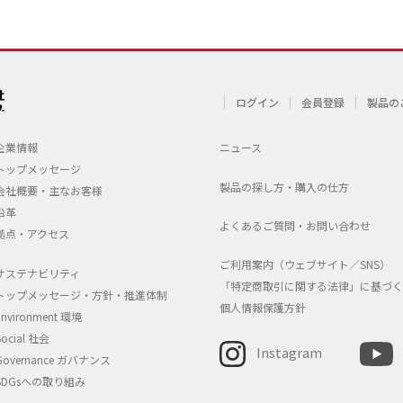
ログイン
会員登録
製品の
企業情報
ニュース
トップメッセージ
製品の探し方・購入の仕方
会社概要・主なお客様
沿革
よくあるご質問・お問い合わせ
拠点・アクセス
ご利用案内（ウェブサイト／SNS）
サステナビリティ
「特定商取引に関する法律」に基づく
トップメッセージ・方針・推進体制
個人情報保護方針
Environment 環境
Social 社会
Instagram
Governance ガバナンス
SDGsへの取り組み