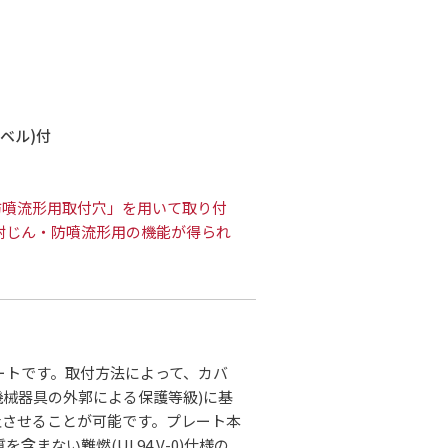
ベル)付
防噴流形用取付穴」を用いて取り付
耐じん・防噴流形用の機能が得られ
ートです。取付方法によって、カバ
気機械器具の外郭による保護等級)に基
静止させることが可能です。プレート本
まない難燃(UL94 V-0)仕様の