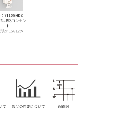
：7110GHDZ
横型埋込コンセン
ト
2P 15A 125V
いて
製品の性能について
配線図