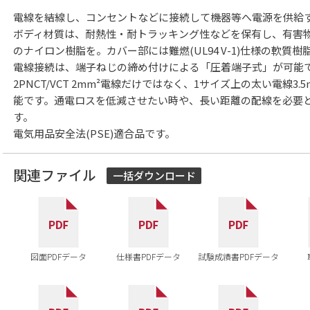
電線を結線し、コンセントなどに接続して機器等へ電源を供給
ボディ材質は、耐熱性・耐トラッキング性などを保有し、有害物質を
のナイロン樹脂を。カバー部には難燃(UL94 V-1)仕様の軟質
電線接続は、端子ねじの締め付けによる「圧着端子式」が可能
2PNCT/VCT 2mm²電線だけではなく、1サイズ上の太い電線3
能です。通電ロスを低減させたい時や、長い距離の配線を必要
す。
電気用品安全法(PSE)適合品です。
関連ファイル
一括ダウンロード
図面PDFデータ
仕様書PDFデータ
試験成績書PDFデータ