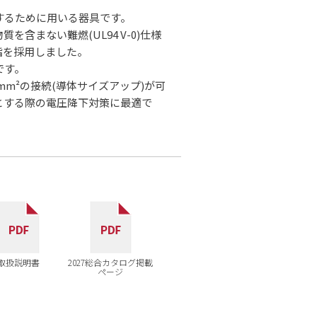
するために用いる器具です。
含まない難燃(UL94 V-0)仕様
樹脂を採用しました。
です。
.5mm²の接続(導体サイズアップ)が可
とする際の電圧降下対策に最適で
取扱説明書
2027総合カタログ掲載
ページ