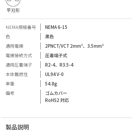
平刃形
NEMA規格番号
NEMA 6-15
色
黒色
適用電線
2PNCT/VCT 2mm²、3.5mm²
電線接続方式
圧着端子式
適用圧着端子
R2-4、R3.5-4
本体難燃性
UL94 V-0
単重
54.8g
備考
ゴムカバー
RoHS2 対応
製品説明