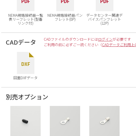
NEMA規格接続器一覧
NEMA規格接続器パン
データセンター関連デ
表リーフレット(型番
フレット(8P)
バイスパンフレット
リンク付)
(12P)
CADファイルのダウンロードには
ログイン
が必要です
CADデータ
ご利用の前に必ずご一読ください（
CADデータご利用上
図面DXFデータ
別売オプション