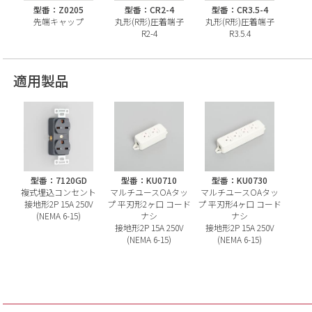
型番：Z0205
型番：CR2-4
型番：CR3.5-4
先端キャップ
丸形(R形)圧着端子
丸形(R形)圧着端子
R2-4
R3.5.4
適用製品
型番：7120GD
型番：KU0710
型番：KU0730
複式埋込コンセント
マルチユースOAタッ
マルチユースOAタッ
接地形2P 15A 250V
プ 平刃形2ヶ口 コード
プ 平刃形4ヶ口 コード
(NEMA 6-15)
ナシ
ナシ
接地形2P 15A 250V
接地形2P 15A 250V
(NEMA 6-15)
(NEMA 6-15)