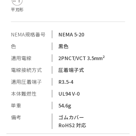
平刃形
NEMA規格番号
NEMA 5-20
色
黒色
適用電線
2PNCT/VCT 3.5mm²
電線接続方式
圧着端子式
適用圧着端子
R3.5-4
本体難燃性
UL94 V-0
単重
54.6g
備考
ゴムカバー
RoHS2 対応