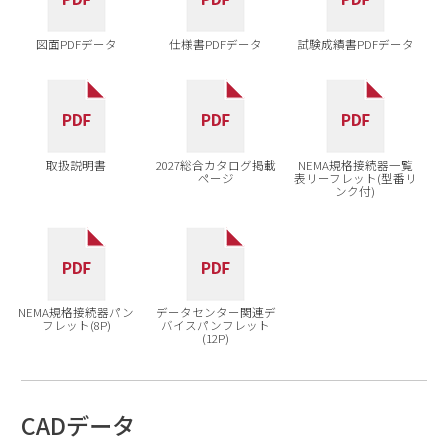
図面PDFデータ
仕様書PDFデータ
試験成績書PDFデータ
取扱説明書
2027総合カタログ掲載
NEMA規格接続器一覧
ページ
表リーフレット(型番リ
ンク付)
NEMA規格接続器パン
データセンター関連デ
フレット(8P)
バイスパンフレット
(12P)
CADデータ