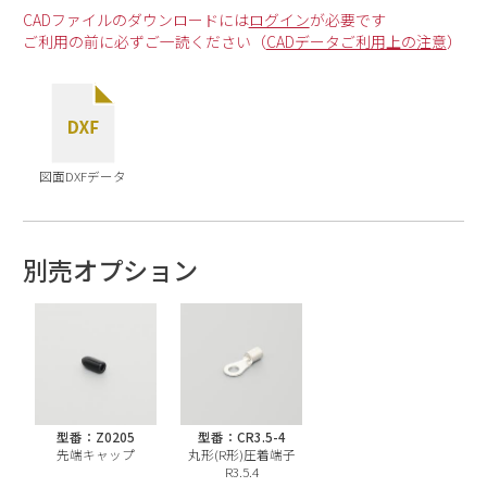
CADファイルのダウンロードには
ログイン
が必要です
ご利用の前に必ずご一読ください（
CADデータご利用上の注意
）
図面DXFデータ
別売オプション
型番：Z0205
型番：CR3.5-4
先端キャップ
丸形(R形)圧着端子
R3.5.4