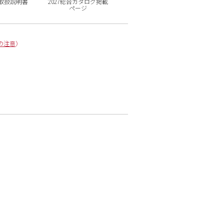
取扱説明書
2027総合カタログ掲載
ページ
の注意
）