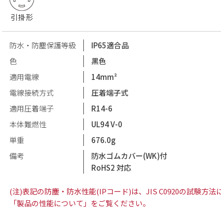
引掛形
防水・防塵保護等級
IP65適合品
色
黒色
適用電線
14mm²
電線接続方式
圧着端子式
適用圧着端子
R14-6
本体難燃性
UL94 V-0
単重
676.0g
備考
防水ゴムカバー(WK)付
RoHS2 対応
(注)表記の防塵・防水性能(IPコード)は、JIS C0920の試
「製品の性能について」をご覧ください。