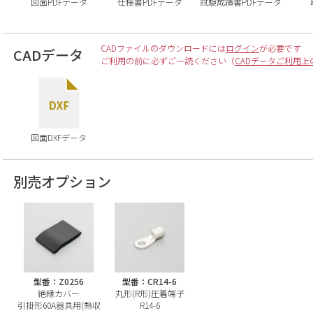
図面PDFデータ
仕様書PDFデータ
試験成績書PDFデータ
CADファイルのダウンロードには
ログイン
が必要です
CADデータ
ご利用の前に必ずご一読ください（
CADデータご利用上
図面DXFデータ
別売オプション
型番：Z0256
型番：CR14-6
絶縁カバー
丸形(R形)圧着端子
引掛形60A器具用(熱収
R14-6