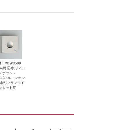
：MBW8500
器具用 防水形マル
チボックス
形パネルコンセン
防水形フランジイ
ンレット用